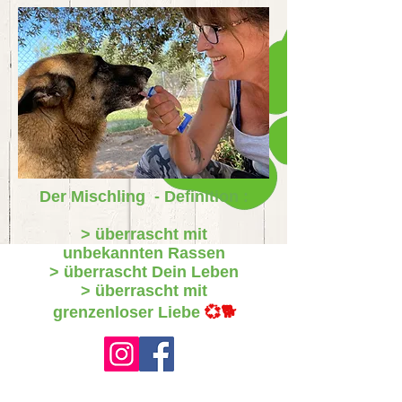
Der Mischling - Definition :
> überrascht mit
unbekannten Rassen
> überrascht Dein Leben
> überrascht mit
grenzenloser Liebe
💞🐕