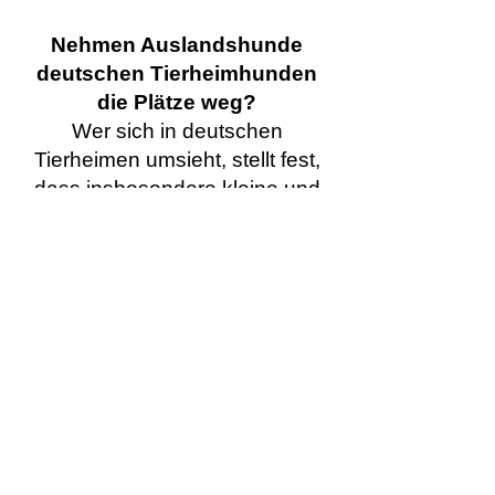
Nehmen Auslandshunde
deutschen Tierheimhunden
die Plätze weg?
Wer sich in deutschen
Tierheimen umsieht, stellt fest,
dass insbesondere kleine und
mittelgroße Hunde sowie
Welpen und Junghunde
vergleichsweise selten zu finden
sind. Für viele Interessenten
stellt ein Hund aus dem
Auslandstierschutz daher eine
Alternative zum Kauf beim
Züchter oder aus unseriösen
Quellen dar.