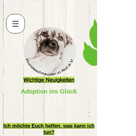
Wichtige Neuigkeiten
Adoption ins Glück
Ich möchte Euch helfen, was kann ich
tun?