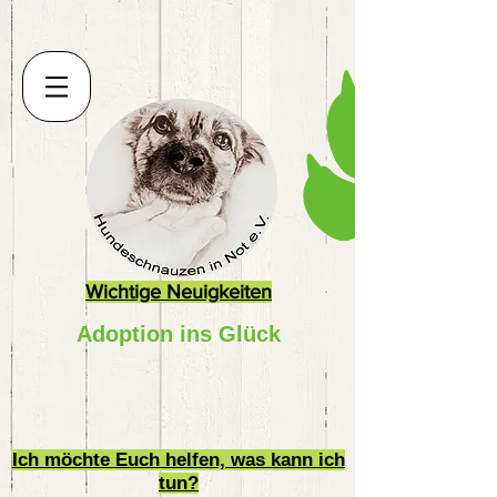
Wichtige Neuigkeiten
Adoption ins Glück
Ich möchte Euch helfen, was kann ich
tun?