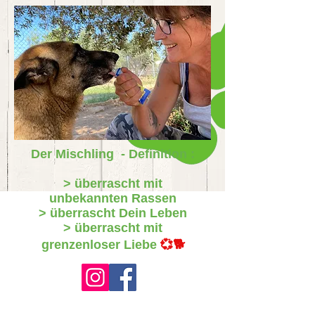
Der Mischling - Definition :
> überrascht mit
unbekannten Rassen
> überrascht Dein Leben
> überrascht mit
grenzenloser Liebe
💞🐕