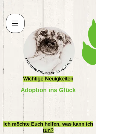
Wichtige Neuigkeiten
Adoption ins Glück
Ich möchte Euch helfen, was kann ich
tun?