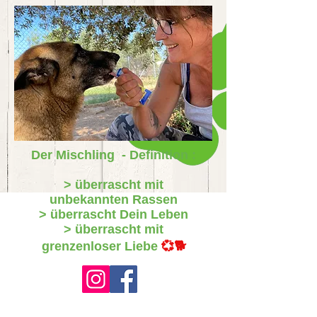
Der Mischling - Definition :
> überrascht mit
unbekannten Rassen
> überrascht Dein Leben
> überrascht mit
grenzenloser Liebe
💞🐕