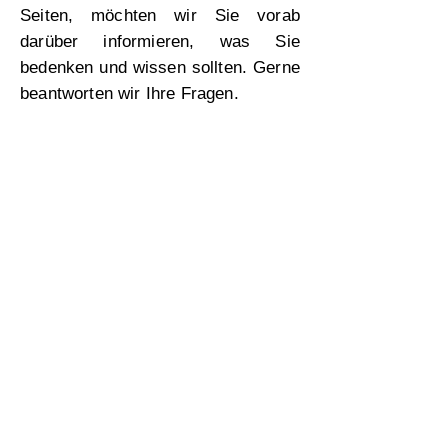
Seiten, möchten wir Sie vorab
darüber informieren, was Sie
bedenken und wissen sollten. Gerne
beantworten wir Ihre Fragen.
Hunde aus dem Auslandstierschutz
werden adoptiert.
Das bedeutet, man wird Besitzer,
darf das Tier aber nicht
weiterverkaufen und im Unglücksfall
geht das Tier wieder zurück an die
vermittelnde Tierschutzorganisation.
Das kann man als eine Art
Rückversicherung sehen, da wir
natürlich langfristig nur das Beste
für unsere Hundeschnauzen
möchten. Kann man den Hund, aus