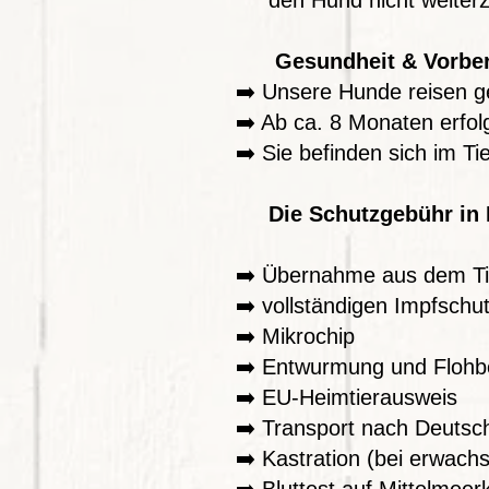
den Hund nicht weiterz
Gesundheit & Vorbe
➡️ Unsere Hunde reisen gei
➡️ Ab ca. 8 Monaten erfolg
➡️ Sie befinden sich im T
Die Schutzgebühr in 
➡️ Übernahme aus dem T
➡️ vollständigen Impfschu
➡️ Mikrochip
➡️ Entwurmung und Flohb
➡️ EU-Heimtierausweis
➡️ Transport nach Deutsc
➡️ Kastration (bei erwac