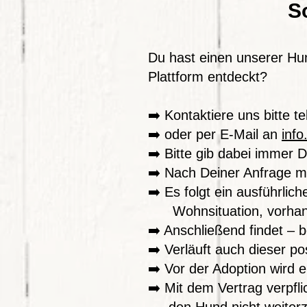
So
Du hast einen unserer Hu
Plattform entdeckt?
➡️ Kontaktiere uns bitte t
➡️ oder per E-Mail an
inf
➡️ Bitte gib dabei immer
➡️ Nach Deiner Anfrage mel
➡️ Es folgt ein ausführ
Wohnsituation, vorhand
➡️ Anschließend findet – 
➡️ Verläuft auch dieser po
➡️ Vor der Adoption wird
➡️ Mit dem Vertrag verpfli