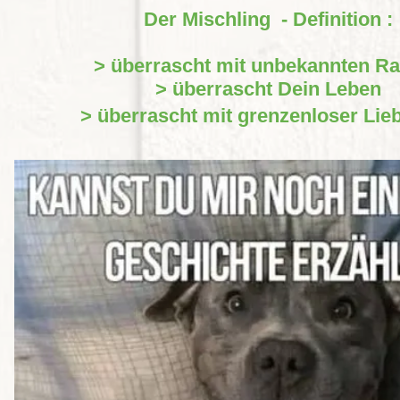
Der Mischling - Definition :
> überrascht mit unbekannten R
> überrascht Dein Leben
> überrascht mit grenzenloser Lie