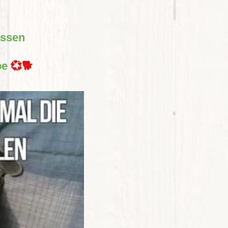
assen
be
💞🐕