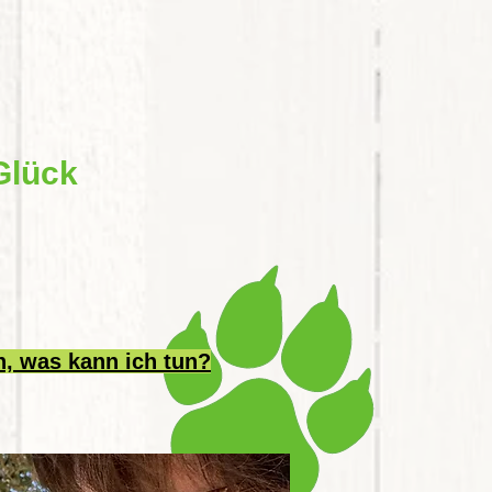
Glück
n, was kann ich tun?