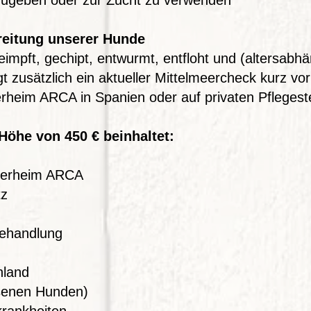
ugeben oder zur Zucht zu verwenden
reitung unserer Hunde
mpft, gechipt, entwurmt, entfloht und (altersabhän
t zusätzlich ein aktueller Mittelmeercheck kurz vo
ierheim ARCA in Spanien oder auf privaten Pflegeste
Höhe von 450 € beinhaltet:
ierheim ARCA
tz
ehandlung
hland
hsenen Hunden)