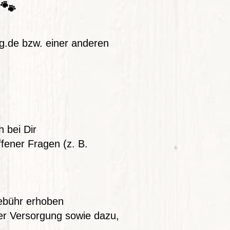
 🐾
g.de bzw. einer anderen
h bei Dir
ng offener Fragen (z. B.
gebühr erhoben
cher Versorgung sowie dazu,