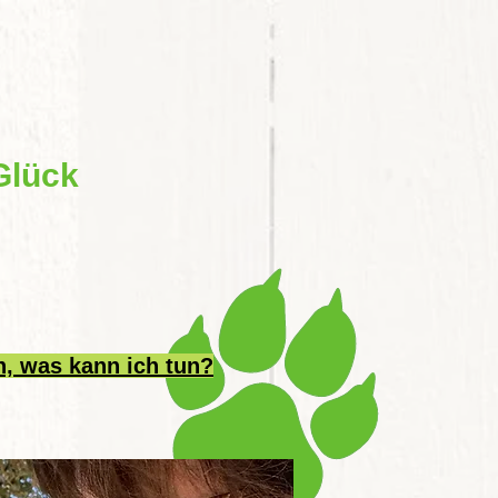
Glück
n, was kann ich tun?