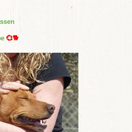
assen
be
💞🐕