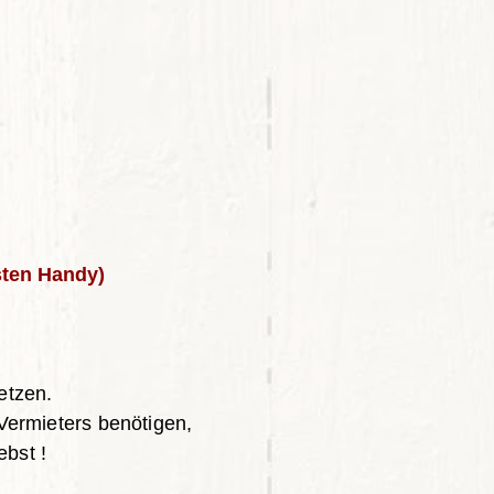
esten Handy)
etzen.
 Vermieters benötigen,
bst !