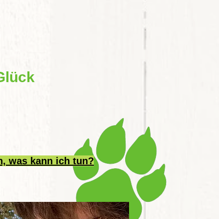
Glück
n, was kann ich tun?