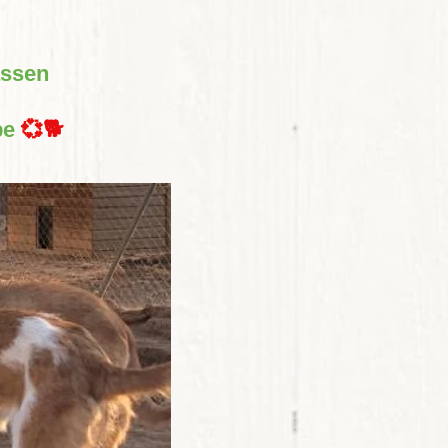
assen
be
💞🐕