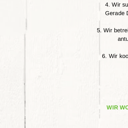
4. Wir s
Gerade D
5. Wir betr
ant
6. Wir koo
WIR WO