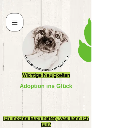
Wichtige Neuigkeiten
Adoption ins Glück
Ich möchte Euch helfen, was kann ich
tun?