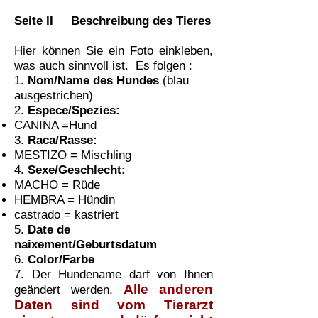
Seite II Beschreibung des Tieres
Hier können Sie ein Foto einkleben,
was auch sinnvoll ist. Es folgen :
1.
Nom/Name des Hundes
(blau
ausgestrichen)
2.
Espece/Spezies:
CANINA =Hund
3.
Raca/Rasse:
MESTIZO = Mischling
4.
Sexe/Geschlecht:
MACHO = Rüde
HEMBRA = Hündin
castrado = kastriert
5.
Date de
naixement/Geburtsdatum
6.
Color/Farbe
7.
Der Hundename darf von Ihnen
Alle anderen
geändert werden.
Daten sind vom Tierarzt