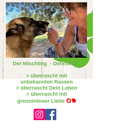
Der Mischling - Definition :
> überrascht mit
unbekannten Rassen
> überrascht Dein Leben
> überrascht mit
grenzenloser Liebe
💞🐕