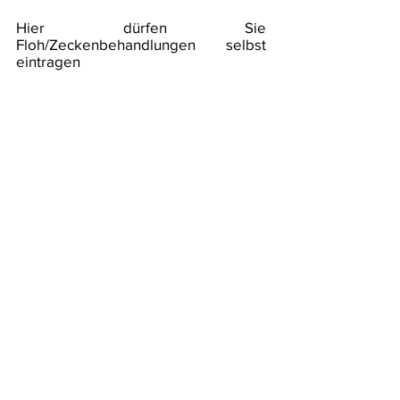
Hier dürfen Sie
Floh/Zeckenbehandlungen selbst
eintragen
Seite IX Altres
Vacunacions/Andere Impfungen
Diese Impfungen sind, nicht wie bei
Tollwut, gesetzlich NICHT
vorgeschrieben. Da wir diese