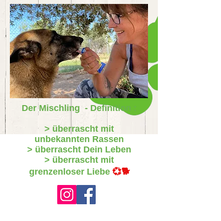
Der Mischling - Definition :
> überrascht mit
unbekannten Rassen
> überrascht Dein Leben
> überrascht mit
grenzenloser Liebe
💞🐕