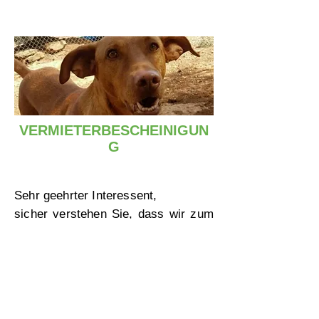
VERMIETERBESCHEINIGUN
G
Sehr geehrter Interessent,
sicher verstehen Sie, dass wir zum
Schutz unserer Hunde, auf eine
schriftliche Form
der Tierhaltung,
seitens Ihres Vermieters bestehen.
Die Tierheime sind voll von Hunden,
die aus diesem Grund abgegeben