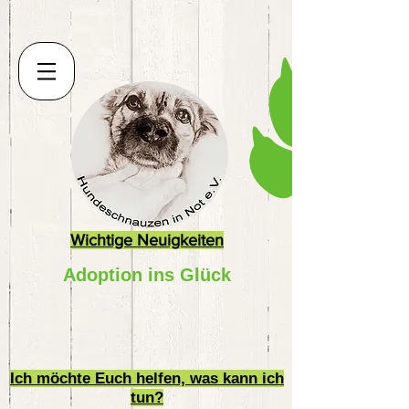
Wichtige Neuigkeiten
Adoption ins Glück
Ich möchte Euch helfen, was kann ich
tun?