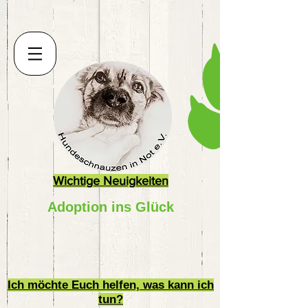
Wichtige Neuigkeiten
Adoption ins Glück
Ich möchte Euch helfen, was kann ich
tun?