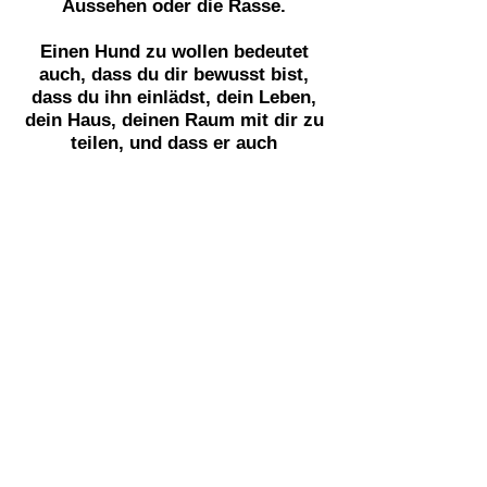
Aussehen oder die Rasse.
Einen Hund zu wollen bedeutet
auch, dass du dir bewusst bist,
dass du ihn einlädst, dein Leben,
dein Haus, deinen Raum mit dir zu
teilen, und dass er auch
Bedürfnisse hat. Er auch oft deine
Erwartungen nicht erfüllen wird.
Einen Hund zu wollen bedeutet die
Bereitschaft, ihn im Guten wie im
Schlechten zu lieben, das
Hundekind, den Erwachsenenhund
oder den Hunde-Opa. Ihn zu
lieben, wenn er bellt und Geduld
mit ihm zu haben, weil er dir etwas
sagen will. Ihn zu lieben, wenn er
sein Bett zerlegt oder ein Kissen
zerfetzt, wenn er rennt und nicht
auf dich hört, weil er seine freie
und spielerische Natur ausdrückt.