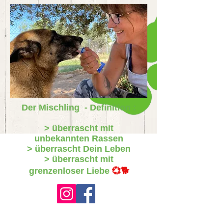
Der Mischling - Definition :
> überrascht mit
unbekannten Rassen
> überrascht Dein Leben
> überrascht mit
grenzenloser Liebe
💞🐕